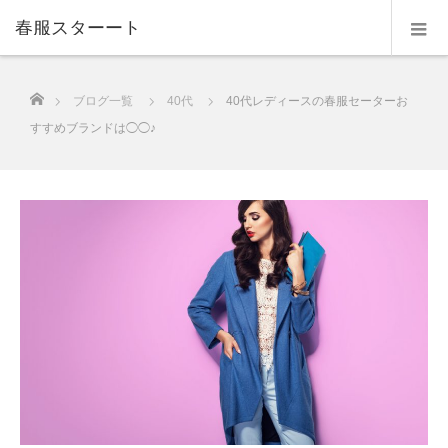
春服スターート
ホーム
ブログ一覧
40代
40代レディースの春服セーターお
すすめブランドは◯◯♪