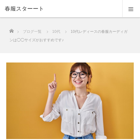
春服スターート
ホーム
ブログ一覧
10代
10代レディースの春服カーディガ
ンは◯◯サイズがおすすめです♪