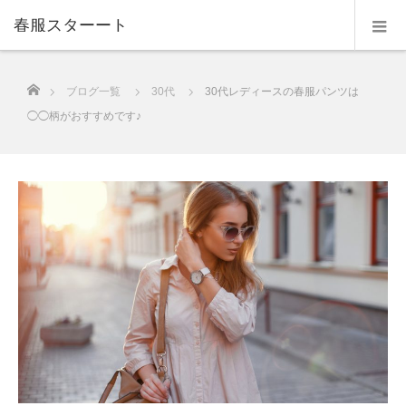
春服スターート
ホーム
ブログ一覧
30代
30代レディースの春服パンツは
◯◯柄がおすすめです♪