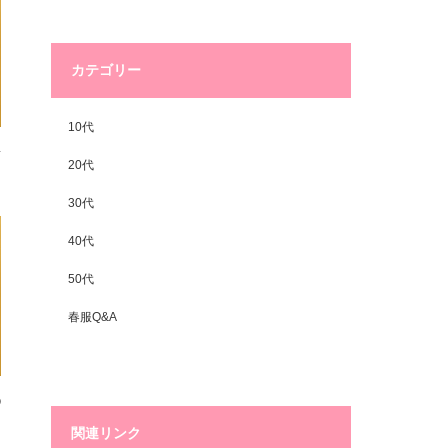
カテゴリー
10代
素
20代
30代
40代
50代
春服Q&A
◯
関連リンク