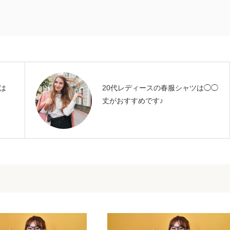
は
20代レディースの春服シャツは◯◯
丈がおすすめです♪