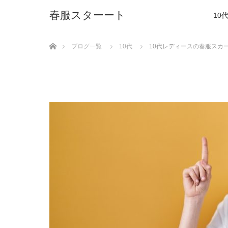
春服スターート
10
ホーム
ブログ一覧
10代
10代レディースの春服スカ