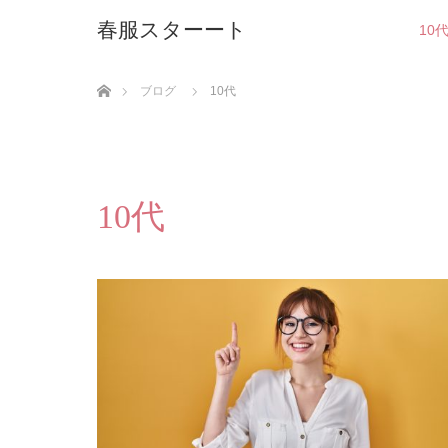
春服スターート
10
ホーム
ブログ
10代
10代