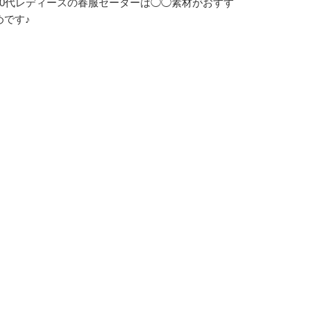
10代レディースの春服セーターは◯◯素材がおすす
めです♪