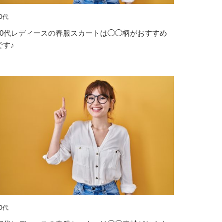
0代
10代レディースの春服スカートは◯◯柄がおすすめ
です♪
0代