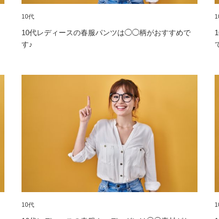
10代
1
10代レディースの春服パンツは◯◯柄がおすすめで
す♪
10代
1