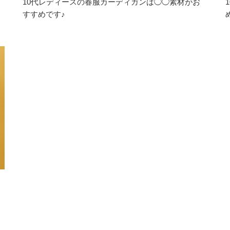
10代レディースの春服カーディガンは◯◯素材がお
すすめです♪